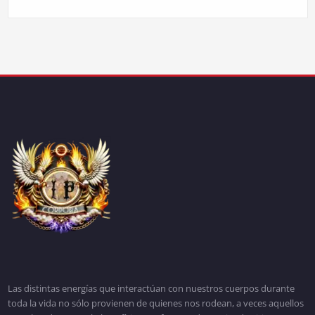
Las distintas energías que interactúan con nuestros cuerpos durante
toda la vida no sólo provienen de quienes nos rodean, a veces aquellos