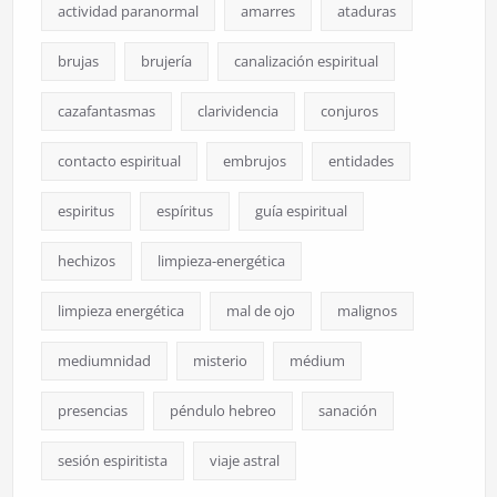
actividad paranormal
amarres
ataduras
brujas
brujería
canalización espiritual
cazafantasmas
clarividencia
conjuros
contacto espiritual
embrujos
entidades
espiritus
espíritus
guía espiritual
hechizos
limpieza-energética
limpieza energética
mal de ojo
malignos
mediumnidad
misterio
médium
presencias
péndulo hebreo
sanación
sesión espiritista
viaje astral