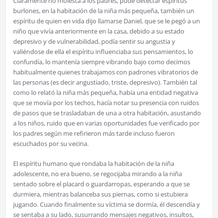
Claramente no molesta a los padres, pude detectar espíritus
burlones, en la habitación de la niña más pequeña, también un
espíritu de quien en vida dijo llamarse Daniel, que se le pegó a un
niño que vivía anteriormente en la casa, debido a su estado
depresivo y de vulnerabilidad, podía sentir su angustia y
valiéndose de ella el espíritu influenciaba sus pensamientos, lo
confundía, lo mantenía siempre vibrando bajo como decimos
habitualmente quienes trabajamos con padrones vibratorios de
las personas (es decir angustiado, triste, depresivo). También tal
como lo relató la niña más pequeña, había una entidad negativa
que se movía por los techos, hacía notar su presencia con ruidos
de pasos que se trasladaban de una a otra habitación, asustando
a los niños, ruido que en varias oportunidades fue verificado por
los padres según me refirieron más tarde incluso fueron
escuchados por su vecina.
El espíritu humano que rondaba la habitación de la niña
adolescente, no era bueno, se regocijaba mirando a la niña
sentado sobre el placard o guardarropas, esperando a que se
durmiera, mientras balanceba sus piernas, como si estubiera
jugando. Cuando finalmente su víctima se dormía, él descendía y
se sentaba a su lado, susurrando mensajes negativos, insultos,