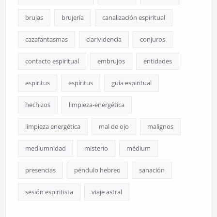
brujas
brujería
canalización espiritual
cazafantasmas
clarividencia
conjuros
contacto espiritual
embrujos
entidades
espiritus
espíritus
guía espiritual
hechizos
limpieza-energética
limpieza energética
mal de ojo
malignos
mediumnidad
misterio
médium
presencias
péndulo hebreo
sanación
sesión espiritista
viaje astral