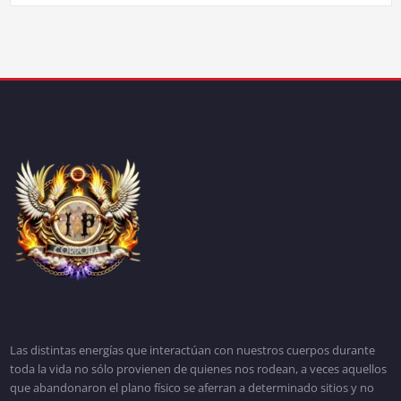
Las distintas energías que interactúan con nuestros cuerpos durante
toda la vida no sólo provienen de quienes nos rodean, a veces aquellos
que abandonaron el plano físico se aferran a determinado sitios y no