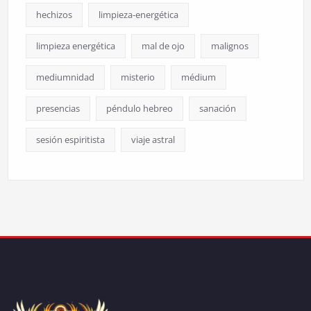
hechizos
limpieza-energética
limpieza energética
mal de ojo
malignos
mediumnidad
misterio
médium
presencias
péndulo hebreo
sanación
sesión espiritista
viaje astral